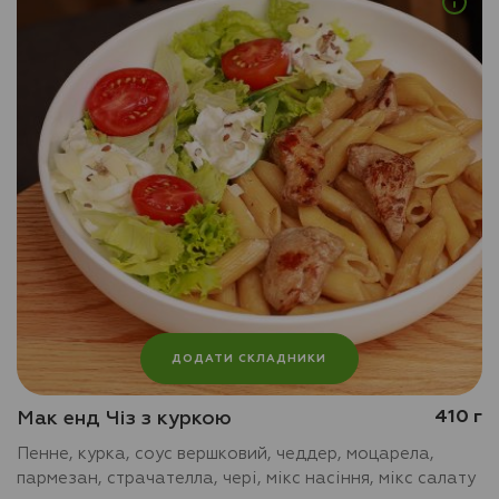
ДОДАТИ СКЛАДНИКИ
Мак енд Чіз з куркою
410 г
Пенне, курка, соус вершковий, чеддер, моцарела,
пармезан, страчателла, чері, мікс насіння, мікс салату