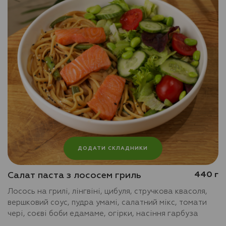
ДОДАТИ СКЛАДНИКИ
Салат паста з лососем гриль
440 г
Лосось на грилі, лінгвіні, цибуля, стручкова квасоля,
вершковий соус, пудра умамі, салатний мікс, томати
чері, соєві боби едамаме, огірки, насіння гарбуза