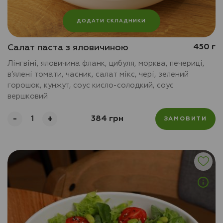
ДОДАТИ СКЛАДНИКИ
Салат паста з яловичиною
450 г
Лінгвіні, яловичина фланк, цибуля, морква, печериці,
в’ялені томати, часник, салат мікс, чері, зелений
горошок, кунжут, соус кисло-солодкий, соус
вершковий
-
+
384 грн
ЗАМОВИТИ