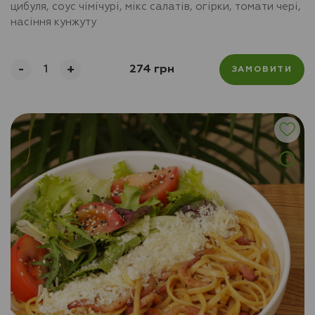
цибуля, соус чімічурі, мікс салатів, огірки, томати чері,
насіння кунжуту
-
+
274 грн
ЗАМОВИТИ