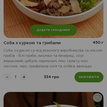
ДОДАТИ СКЛАДНИКИ
Соба з куркою та грибами
450 г
Соба з куркою су-від власного виробництва та міксом
грибів - білі гриби, лисички та печериці, соус
вершковий, цибуля, пармезам, мікс салату, мікс
насіння, чері, трюфельна олія та олійка авокадо
-
+
334 грн
ЗАМОВИТИ