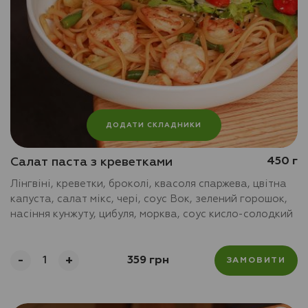
ДОДАТИ СКЛАДНИКИ
Салат паста з креветками
450 г
Лінгвіні, креветки, броколі, квасоля спаржева, цвітна
капуста, салат мікс, чері, соус Вок, зелений горошок,
насіння кунжуту, цибуля, морква, соус кисло-солодкий
-
+
359 грн
ЗАМОВИТИ