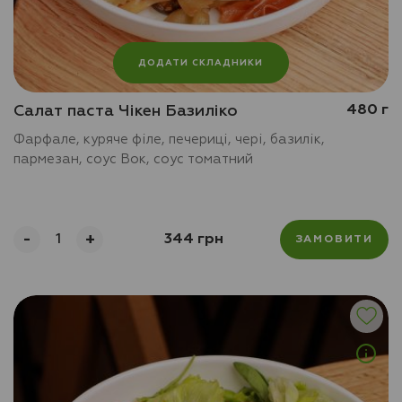
ДОДАТИ СКЛАДНИКИ
Салат паста Чікен Базиліко
480 г
Фарфале, куряче філе, печериці, чері, базилік,
пармезан, соус Вок, соус томатний
-
+
344 грн
ЗАМОВИТИ