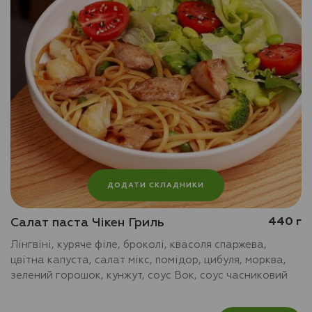
ДОДАТИ СКЛАДНИКИ
Салат паста Чікен Гриль
440 г
Лінгвіні, куряче філе, броколі, квасоля спаржева,
цвітна капуста, салат мікс, помідор, цибуля, морква,
зелений горошок, кунжут, соус Вок, соус часниковий