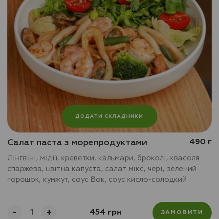
ДОДАТИ СКЛАДНИКИ
Салат паста з морепродуктами
490 г
Лінгвіні, мідії, креветки, кальмари, броколі, квасоля
спаржева, цвітна капуста, салат мікс, чері, зелений
горошок, кунжут, соус Вок, соус кисло-солодкий
-
+
454 грн
ЗАМОВИТИ