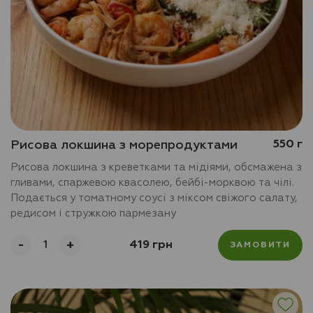
Рисова локшина з морепродуктами
550 г
Рисова локшина з креветками та мідіями, обсмажена з
гливами, спаржевою квасолею, бейбі-морквою та чілі.
Подається у томатному соусі з міксом свіжого салату,
редисом і стружкою пармезану
-
+
419 грн
ЗАМОВИТИ