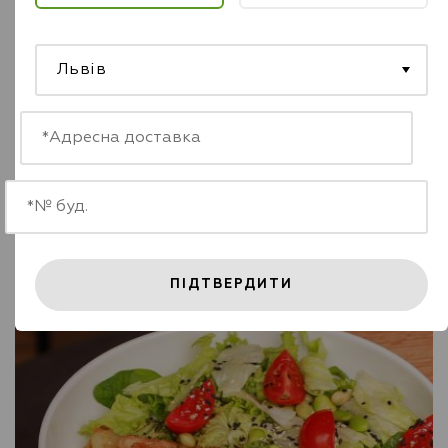
Соба з морепродуктами
420 г
Львів
Соба з креветками та кальмарами, цибуля, морква,
броколі, болгарський перець, мікс салату, мікс насіння,
чері та шпинат
-
+
369 грн
ЗАМОВИТИ
ПІДТВЕРДИТИ