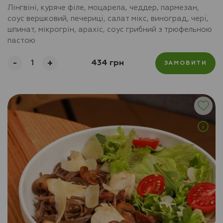
Лінгвіні, куряче філе, моцарела, чеддер, пармезан,
соус вершковий, печериці, салат мікс, виноград, чері,
шпинат, мікрогрін, арахіс, соус грибний з трюфельною
пастою
-
+
434 грн
ЗАМОВИТИ