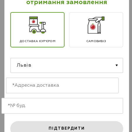
отримання замовлення
Харчова цінність страви:
706
ккал
Білки –
11.4
г
Жири –
41.3
г
Вуглеводи –
72.1
г
ДОСТАВКА КУР’ЄРОМ
САМОВИВІЗ
239
грн
-
+
Львів
ДОДАТИ В КОШИК
ШВИДКЕ ЗАМОВЛЕННЯ
Інші
десерти
ПІДТВЕРДИТИ