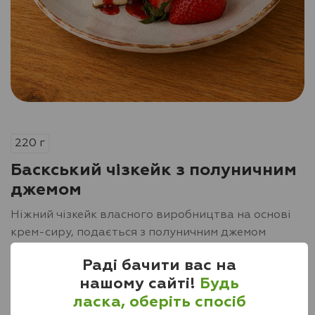
220
г
Баскський чізкейк з полуничним
джемом
Ніжний чізкейк власного виробництва на основі
крем-сиру, подається з полуничним джемом
Раді бачити вас на
Алергени
нашому сайті!
Будь
ласка, оберіть спосіб
Харчова цінність:
706
ккал