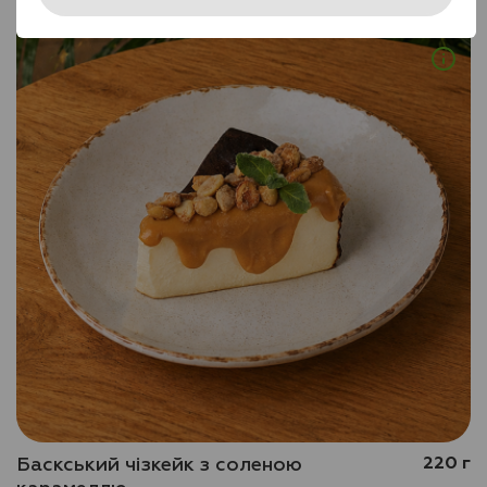
Баскський чізкейк з соленою
220 г