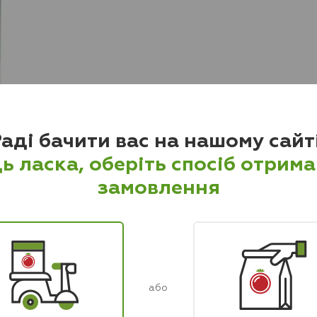
аді бачити вас на нашому сайт
ь ласка, оберіть спосіб отрим
замовлення
або
Інші
напої