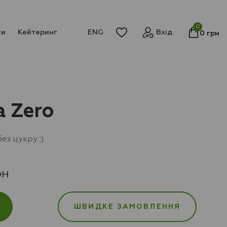
0
ти
Кейтеринг
ENG
Вхід
0
грн
a Zero
ез цукру :)
рн
ШВИДКЕ ЗАМОВЛЕННЯ