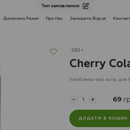
Тип замовлення:
Донатимо Разом
Про Нас
Залишити Відгук
Контак
250
г
Cherry Col
Улюблена чері кола, але б
69
г
-
+
ДОДАТИ В КОШИК