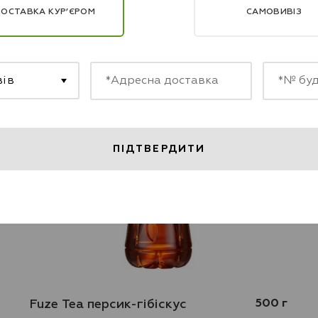
ОСТАВКА КУР’ЄРОМ
САМОВИВІЗ
вів
Виберіть місто
Пасіки-Зубрицькі
ПІДТВЕРДИТИ
Fuze Tea персик-гібіскус
500 г