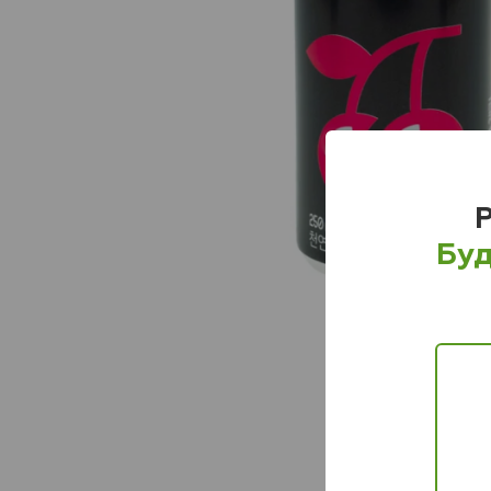
Р
Буд