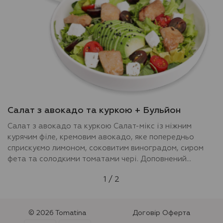
Салат з авокадо та куркою + Бульйон
Салат з авокадо та куркою Салат-мікс із ніжним
курячим філе, кремовим авокадо, яке попередньо
сприскуємо лимоном, соковитим виноградом, сиром
фета та солодкими томатами чері. Доповнений
ароматним міксом кунжуту та заправлений яскравою
1
/
2
лимонно-гірчичною заправкою. Бульйон Наваристий
бульйон , курка сувід, паста міні фарфале, яйця
перепелині, петрушка, паприка солодка
© 2026 Tomatina
Договір Оферта