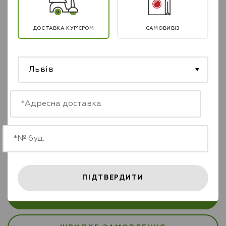
ДОСТАВКА КУР’ЄРОМ
САМОВИВІЗ
Львів
Warm feet, fire in your business!
100% of the proceeds from every pair of socks sold
go to support the Armed Forces of Ukraine.
199
грн
-
+
ПІДТВЕРДИТИ
ДОДАТИ В КОШИК