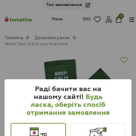
Тип замовлення:
0
Меню
ENG
Tomatina
Донатимо разом
Warm feet, fire in your business!
Раді бачити вас на
нашому сайті!
Будь
ласка, оберіть спосіб
отримання замовлення